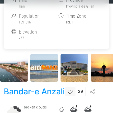
País
Province
Irán
Provincia de Gilan
Population
Time Zone
139,016
IRDT
Elevation
-22
Bandar-e Anzali
29
broken clouds