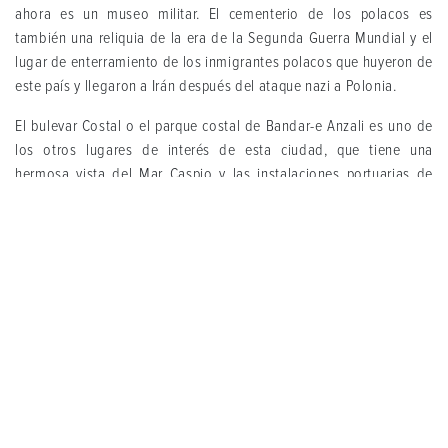
ahora es un museo militar. El cementerio de los polacos es
también una reliquia de la era de la Segunda Guerra Mundial y el
lugar de enterramiento de los inmigrantes polacos que huyeron de
este país y llegaron a Irán después del ataque nazi a Polonia.
El bulevar Costal o el parque costal de Bandar-e Anzali es uno de
los otros lugares de interés de esta ciudad, que tiene una
hermosa vista del Mar Caspio y las instalaciones portuarias de
esta ciudad.
Bandar-e Anzali tiene veranos calurosos y húmedos e inviernos
templados. La humedad media anual también es alta en esta
ciudad.
El pescado es uno de los suvenires comestibles más importantes
de Bandar-e Anzali. Aceitunas, ajos, encurtidos y vegetales locales
son algunos de los otros recuerdos de esta ciudad.
Los platos locales de la provincia de Gilan también se cocinan en
Bandar-e Anzali. Baghali Ghatogh, Torshi Tareh, Mirza Ghasemi,