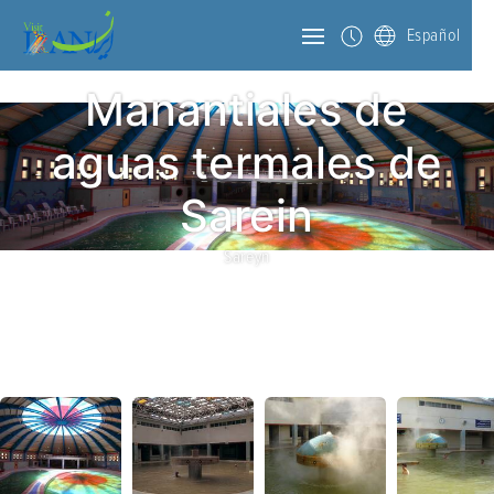
Español
Manantiales de
aguas termales de
Sarein
Sareyn